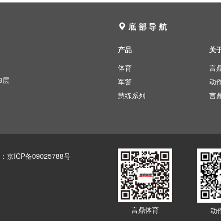
底部导航
产品
关
体育
言
3层
军警
动
慧练系列
言
案：
京ICP备09025788号
言鼎体育
动