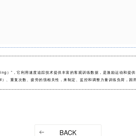
ed Training）”，它利用速度追踪技术提供丰富的客观训练数据，是激励运
RM）、重复次数、疲劳的强相关性，来制定、监控和调整力量训练负荷，因
BACK