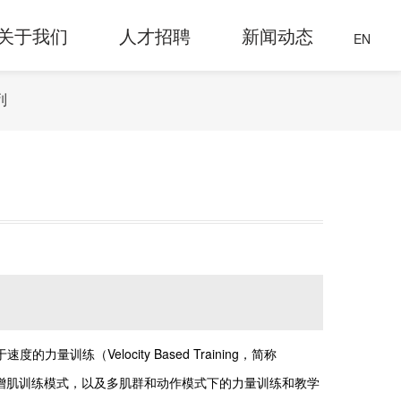
关于我们
人才招聘
新闻动态
EN
列
Velocity Based Training，简称
、增肌训练模式，以及多肌群和动作模式下的力量训练和教学