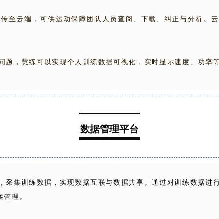
上传至云端，可供运动保障团队人员查阅、下载、纠正与分析。
问题，慧练可以实现个人训练数据可视化，实时显示速度、功率
数据管理平台
，采集训练数据，实现数据互联与数据共享。通过对训练数据进
案管理。