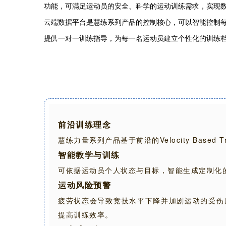
功能，可满足运动员的安全、科学的运动训练需求，实现
云端数据平台是慧练系列产品的控制核心，可以智能控制
提供一对一训练指导，为每一名运动员建立个性化的训练
前沿训练理念
慧练力量系列产品基于前沿的Velocity Bas
智能教学与训练
可依据运动员个人状态与目标，智能生成定制化
运动风险预警
疲劳状态会导致竞技水平下降并加剧运动的受伤
提高训练效率。