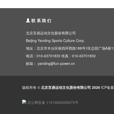
联系我们
北京言鼎运动文化股份有限公司
Beijing Yanding Sports Culture Corp.
地址：北京市丰台区南四环西路188号1区总部广场A座1
电话：010-63701833 传真：010-63701832
邮箱： yanding@fun-power.cn
版权所有 ©
北京言鼎运动文化股份有限公司 2026
ICP备
京公网安备 11010602005270号