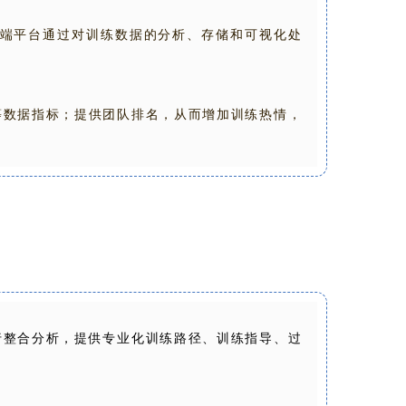
云端平台通过对训练数据的分析、存储和可视化处
等数据指标；提供团队排名，从而增加训练热情，
行整合分析，提供专业化训练路径、训练指导、过