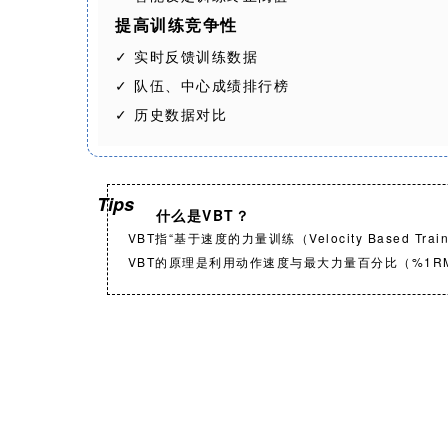
提高训练竞争性
✓ 实时反馈训练数据
✓ 队伍、中心成绩排行榜
✓ 历史数据对比
Tips
什么是VBT？
VBT指“基于速度的力量训练（Velocity Bas
VBT的原理是利用动作速度与最大力量百分比（%1